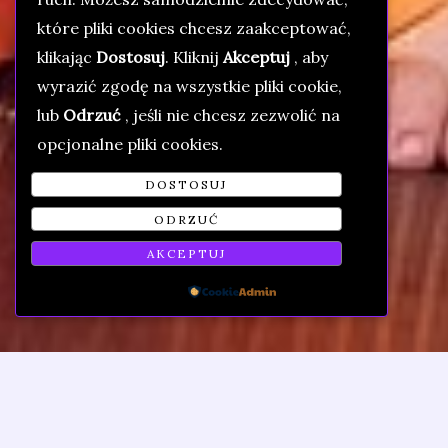
które pliki cookies chcesz zaakceptować,
klikając
Dostosuj
. Kliknij
Akceptuj
, aby
wyrazić zgodę na wszystkie pliki cookie,
lub
Odrzuć
, jeśli nie chcesz zezwolić na
opcjonalne pliki cookies.
DOSTOSUJ
ODRZUĆ
ZAPOZNAJ SIĘ Z REGULAMINEM
ORIENTALNIK 31.01.2026
AKCEPTUJ
Powered by
Regulamin Konkursu i Sceny Otwartej