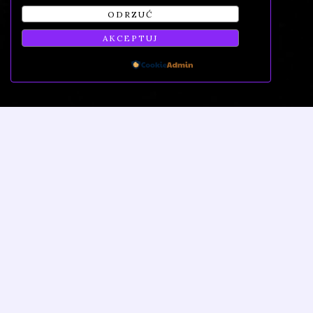
ODRZUĆ
AKCEPTUJ
BĄDŹ Z NAMI
Powered by
W kontakcie
Masz pytanie o zajęcia, zapisy lub pokaz?
Wypełnij formularz
Daj znać, czym jesteś zainteresowana, a my odezwiemy
się z konkretną ofertą lub zaproszeniem na zajęcia
próbne.